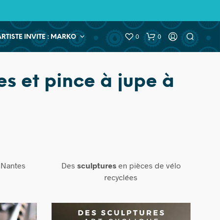
0
0
ARTISTE INVITE : MARKO
es et pince à jupe à
 Nantes
Des
sculptures
en pièces de vélo
recyclées