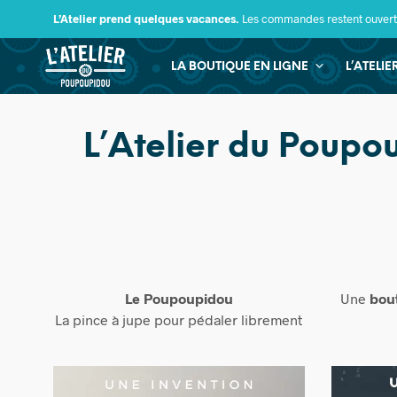
L’Atelier prend quelques vacances.
Les commandes restent ouverte
LA BOUTIQUE EN LIGNE
L’ATELI
L’Atelier du Poupou
Le Poupoupidou
Une
bou
La pince à jupe pour pédaler librement