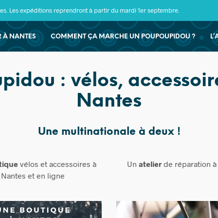
s. Les expéditions reprendront à partir du mardi 1er septembre.
ER À NANTES
COMMENT ÇA MARCHE UN POUPOUPIDOU ?
L’
pidou : vélos, accessoir
Nantes
Une multinationale à deux !
tique
vélos et accessoires à
Un
atelier
de réparation à
Nantes et en ligne