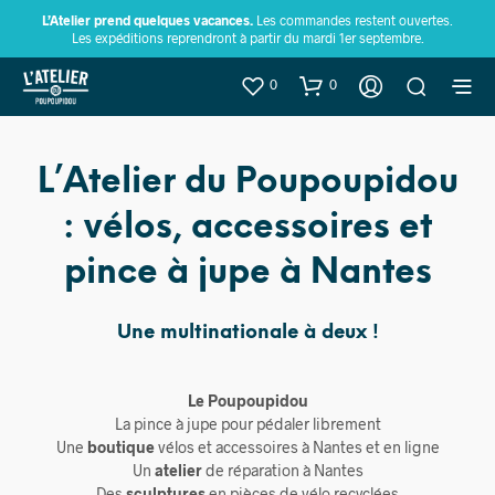
L’Atelier prend quelques vacances.
Les commandes restent ouvertes.
Les expéditions reprendront à partir du mardi 1er septembre.
0
0
L’Atelier du Poupoupidou
: vélos, accessoires et
pince à jupe à Nantes
Une multinationale à deux !
Le Poupoupidou
La pince à jupe pour pédaler librement
Une
boutique
vélos et accessoires à Nantes et en ligne
Un
atelier
de réparation à Nantes
Des
sculptures
en pièces de vélo recyclées