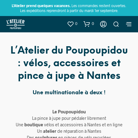
L’Atelier prend quelques vacances.
Les commandes restent ouvertes.
Les expéditions reprendront à partir du mardi 1er septembre.
0
0
L’Atelier du Poupoupidou
: vélos, accessoires et
pince à jupe à Nantes
Une multinationale à deux !
Le Poupoupidou
La pince à jupe pour pédaler librement
Une
boutique
vélos et accessoires à Nantes et en ligne
Un
atelier
de réparation à Nantes
Des
sculptures
en pièces de vélo recyclées