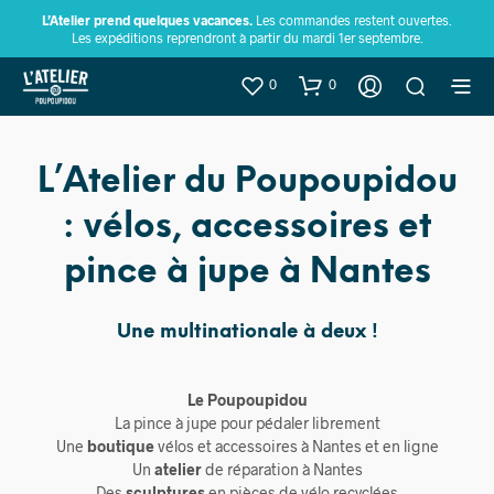
L’Atelier prend quelques vacances.
Les commandes restent ouvertes.
Les expéditions reprendront à partir du mardi 1er septembre.
0
0
L’Atelier du Poupoupidou
: vélos, accessoires et
pince à jupe à Nantes
Une multinationale à deux !
Le Poupoupidou
La pince à jupe pour pédaler librement
Une
boutique
vélos et accessoires à Nantes et en ligne
Un
atelier
de réparation à Nantes
Des
sculptures
en pièces de vélo recyclées