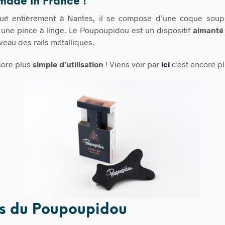
made in France !
qué entièrement à Nantes, il se compose d’une coque souple
e une pince à linge. Le Poupoupidou est un dispositif
aimanté 
veau des rails métalliques.
core plus
simple d’utilisation
! Viens voir par
ici
c’est encore plu
ts du Poupoupidou