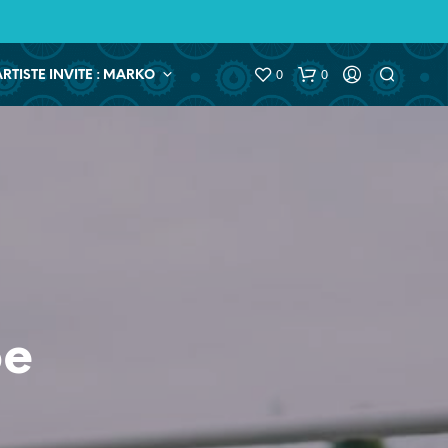
0
0
ARTISTE INVITE : MARKO
pe