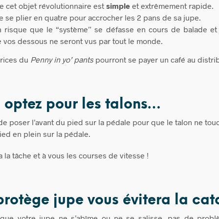
de cet objet révolutionnaire est
simple
et extrêmement rapide.
 se plier en quatre pour accrocher les 2 pans de sa jupe.
un risque que le “système” se défasse en cours de balade et
e vos dessous ne seront vus par tout le monde.
atrices du
Penny in yo’ pants
pourront se payer un café au distrib
s optez pour les talons…
de poser l’avant du pied sur la pédale pour que le talon ne touc
ied en plein sur la pédale.
a la tâche et à vous les courses de vitesse !
 protège jupe vous évitera la cat
 que votre jupe ne s’abîme ou ne se salisse, pas de prob