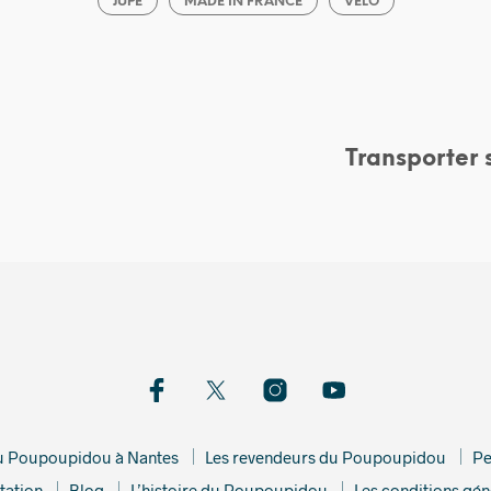
JUPE
MADE IN FRANCE
VÉLO
Transporter 
du Poupoupidou à Nantes
Les revendeurs du Poupoupidou
Pe
tation
Blog
L’histoire du Poupoupidou
Les conditions gén