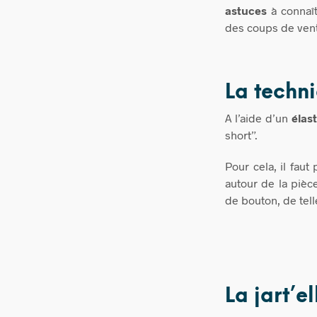
astuces
à connaît
des coups de vents
La techn
A l’aide d’un
élas
short”.
Pour cela, il fau
autour de la pièce
de bouton, de tell
La jart’el