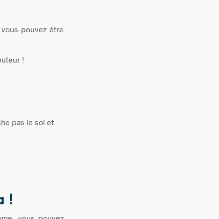
 vous pouvez être
uteur !
he pas le sol et
a !
lème, vous pouvez