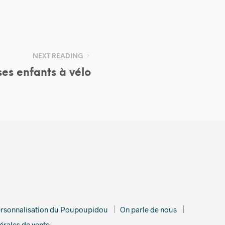
NEXT READING
ses enfants à vélo
rsonnalisation du Poupoupidou
On parle de nous
érales de vente