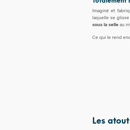
Totalement 
Imaginé et fabri
laquelle se gliss
sous la selle
au ni
Ce qui le rend en
Les atou