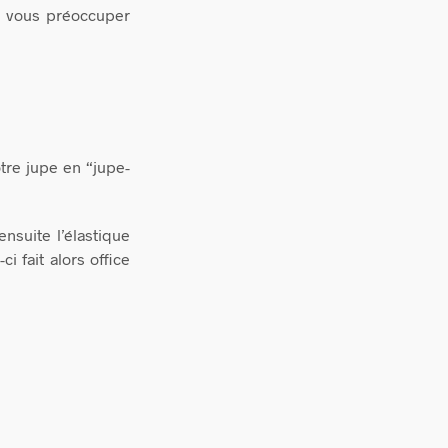
ns vous préoccuper
tre jupe en “jupe-
nsuite l’élastique
i fait alors office