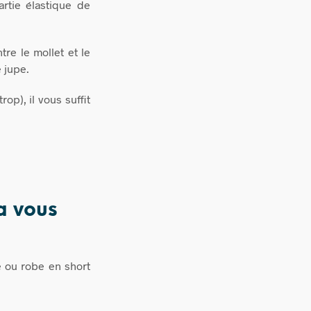
tie élastique de
tre le mollet et le
 jupe.
op), il vous suffit
a vous
e ou robe en short