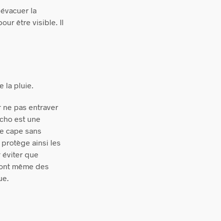
 évacuer la
ur être visible. Il
 la pluie.
r ne pas entraver
ncho est une
une cape sans
 protège ainsi les
 éviter que
s ont même des
ue.