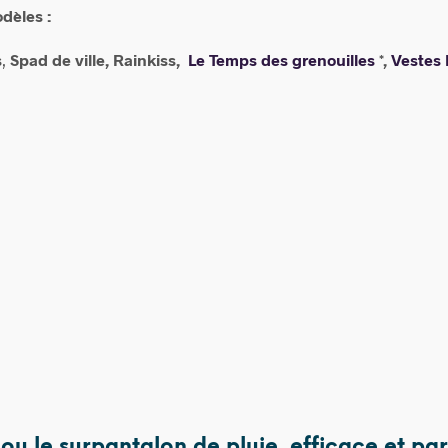
dèles :
s
,
Spad de ville,
Rainkiss,
Le Temps des grenouilles
*,
Vestes 
76,00
€
8,00
€
ou le surpantalon de pluie, efficace et par