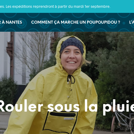
s. Les expéditions reprendront à partir du mardi 1er septembre.
ER À NANTES
COMMENT ÇA MARCHE UN POUPOUPIDOU ?
L’
Rouler sous la plui