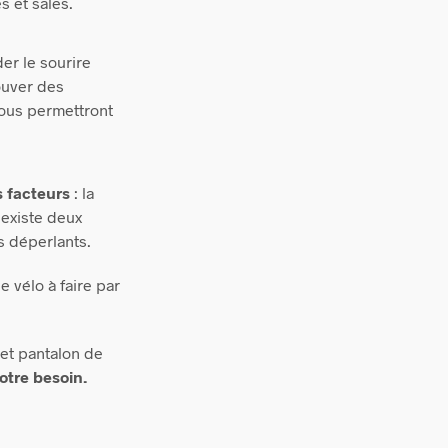
s et sales.
er le sourire
ouver des
vous permettront
s facteurs
: la
l existe deux
s déperlants.
 vélo à faire par
 et pantalon de
otre besoin
.