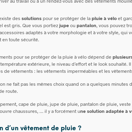
iver au travail ou à un rendez-vous avec des vêtements mouillé
existe des
solutions
pour se protéger de la
pluie à vélo
et gard
l est gris. Que vous portiez
jupe
ou
pantalon
, vous pouvez tr
accessoires adaptés à votre morphologie et à votre style, qui 
t en toute sécurité.
ments pour se protéger de la pluie à vélo dépend de
plusieur
 température extérieure, le niveau d’effort et le look souhaité. I
s de vêtements : les vêtements imperméables et les vêtement
l’on ne fait pas les mêmes choix quand on a quelques minutes de
de route.
pement, cape de pluie, jupe de pluie, pantalon de pluie, veste
couvre chaussures, … il y a forcément u
ne solution adaptée à v
n d’un vêtement de pluie ?