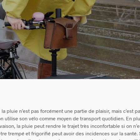
 la pluie n’est pas forcément une partie de plaisir, mais c’est p
n utilise son vélo comme moyen de transport quotidien. En pl
aison, la pluie peut rendre le trajet très inconfortable si on n’
être trempé et frigorifié peut avoir des incidences sur la santé