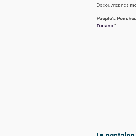
Découvrez nos
mo
People’s Poncho
Tucano
*
76,00
€
Le pantalon 