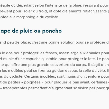
méable ou déperlant selon l’intensité de la pluie, respirant pour
pe-vent pour isoler du froid, et doté d’éléments réfléchissants po
aptée à la morphologie du cycliste.
cape de pluie ou poncho
prend peu de place, c’est une bonne solution pour se protéger de
 le dos pour protéger les fesses, assez large aux épaules pou
t munie d’une capuche ajustable pour protéger la tête. Le po
este qui offre une plus grande couverture du corps. Il s’agit d’
les modèles peut se fixer au guidon et sous la selle du vélo. Il
s du cycliste. Certains modèles, sont munis d’un ceinture pour
 et de petites « poignées » pour plaquer le pan avant, certaine
s » transparentes permettant d’augmentant sa vision périphériq