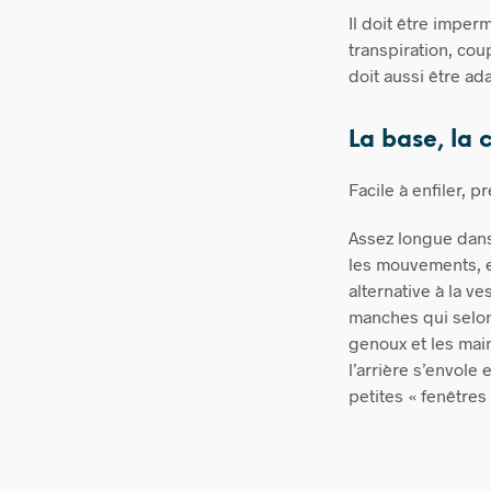
Il doit être imper
transpiration, cou
doit aussi être ad
La base,
la 
Facile à enfiler, 
Assez longue dans
les mouvements, e
alternative à la v
manches qui selon 
genoux et les main
l’arrière s’envole
petites « fenêtre