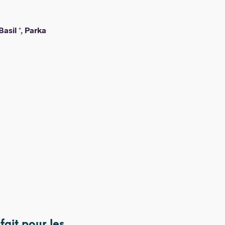
Basil
*,
Parka
fait pour les