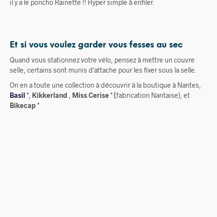
il y a le poncho Rainette !! Hyper simple à enfiler.
Et si vous voulez garder vous fesses au sec
Quand vous stationnez votre vélo, pensez à mettre un couvre
selle, certains sont munis d’attache pour les fixer sous la selle.
On en a toute une collection à découvrir à la boutique à Nantes,
Basil
*
,
Kikkerland
,
Miss Cerise * (
fabrication Nantaise), et
Bikecap *