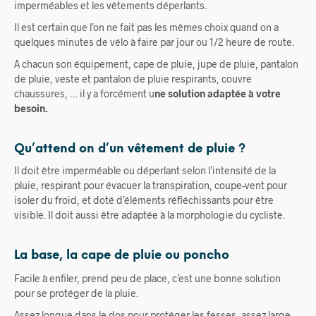
imperméables et les vêtements déperlants.
Il
est certain que l’on ne fait pas les mêmes choix quand on a
quelques minutes de vélo à faire par jour ou 1/2 heure de route.
A chacun son équipement, cape de pluie, jupe de pluie, pantalon
de pluie, veste et pantalon de pluie respirants, couvre
chaussures, … il y a forcément u
ne solution adaptée à votre
besoin
.
Qu’attend on d’un vêtement de pluie ?
Il doit être imperméable ou déperlant selon l’intensité de la
pluie, respirant pour évacuer la transpiration, coupe-vent pour
isoler du froid, et doté d’éléments réfléchissants pour être
visible. Il doit aussi être adaptée à la morphologie du cycliste.
La base,
la cape de pluie ou poncho
Facile à enfiler, prend peu de place, c’est une bonne solution
pour se protéger de la pluie.
Assez longue dans le dos pour protéger les fesses, assez large