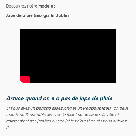
Découvrez notre
modèle :
Jupe de pluie Georgia In Dublin
Astuce quand on n’a pas de jupe de pluie
Si vous avez un
poncho
assez long et un
Poupoupidou
, on peut
maintenir l’ensemble avec en le fixant sur le cadre du vélo et
garder ainsi ses jambes au sec (si le vélo est en alu vous oubliez
!)