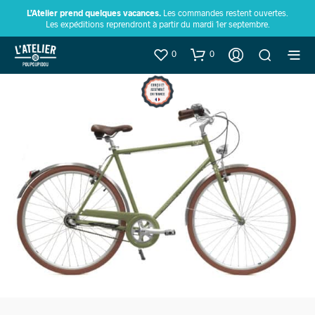
L’Atelier prend quelques vacances.
Les commandes restent ouvertes.
Les expéditions reprendront à partir du mardi 1er septembre.
0
0