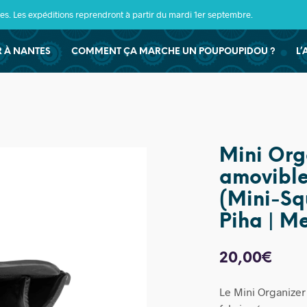
s. Les expéditions reprendront à partir du mardi 1er septembre.
ER À NANTES
COMMENT ÇA MARCHE UN POUPOUPIDOU ?
L’
Mini Org
amovible
(Mini-Sq
Piha | M
20,00
€
Le Mini Organize