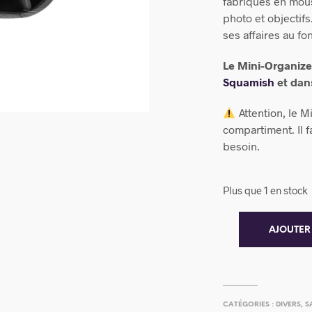
fabriqués en mou
photo et objectifs
ses affaires au fo
Le Mini-Organizer
Squamish
et dan
Attention, le M
compartiment. Il f
besoin.
Plus que 1 en stock
AJOUTER
CATÉGORIES :
DIVERS
,
S