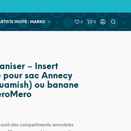
0
0
ARTISTE INVITE : MARKO
aniser – Insert
 pour sac Annecy
uamish) ou banane
eroMero
r sont des compartiments amovibles