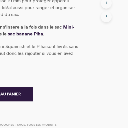
sse 10 mm pour protéger appareil
. Idéal aussi pour ranger et organiser
nd du sac.
 s’insère à la fois dans le sac
Mini-
s le
sac banane Piha
.
ini-Squamish et le Piha sont livrés sans
aut donc les rajouter si vous en avez
 AU PANIER
ACOCHES - SACS
,
TOUS LES PRODUITS