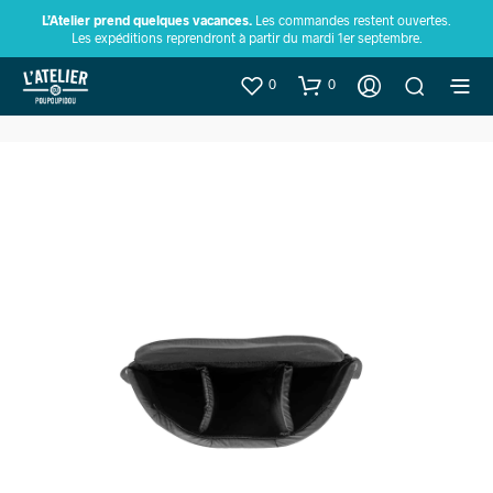
L’Atelier prend quelques vacances.
Les commandes restent ouvertes.
Les expéditions reprendront à partir du mardi 1er septembre.
0
0