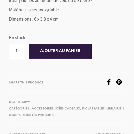
Idéal pour les amateurs de vélo ou de bière !
Matériau : acier inoxydable
Dimensions : 6 x 3,8 x 4 cm
En stock
AJOUTER AU PANIER
SHARE THIS PRODUCT
UGS :
K-KR99
CATÉGORIES :
ACCESSOIRES
,
IDÉES CADEAUX
,
INCLASSABLES
,
LIBRAIRIE &
JOUETS
,
TOUS LES PRODUITS