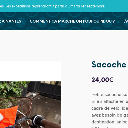
s. Les expéditions reprendront à partir du mardi 1er septembre.
ER À NANTES
COMMENT ÇA MARCHE UN POUPOUPIDOU ?
L’
Sacoche 
24,00
€
Petite sacoche su
Elle s’attache en
cadre de vélo. Idé
avez besoin de ga
destination, sa b