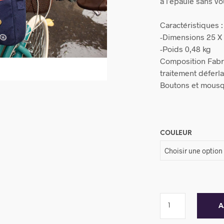
à l’épaule sans v
Caractéristiques :
-Dimensions 25 X
-Poids 0,48 kg
Composition Fabri
traitement déferla
Boutons et mousq
COULEUR
A