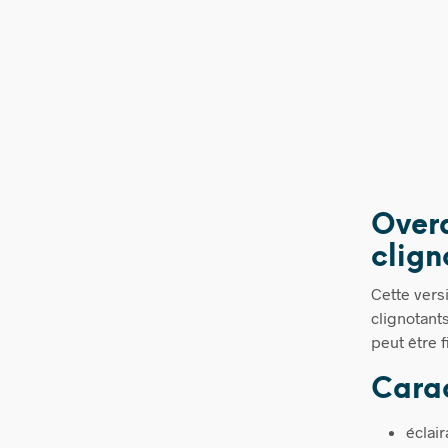
Overa
clign
Cette vers
clignotant
peut être 
Carac
éclair