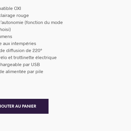
atible OXI
lairage rouge
d’autonomie (fonction du mode
hoisi)
Lumens
te aux intempéries
de diffusion de 220°
lo et trottinette électrique
chargeable par USB
e alimentée par pile
JOUTER AU PANIER