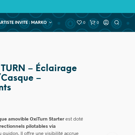
0
0
ARTISTE INVITE : MARKO
 TURN – Éclairage
/Casque –
nts
que amovible OxiTurn Starter
est doté
rectionnels pilotables via
 guidon. Il offre une visibilité accrue