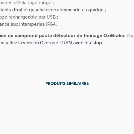
modes d’éclairage rouge ;
otants droit et gauche avec commande au guidon ;
rage rechargeable par USB ;
tance aux intempéries IP64.
sion ne comprend pas le détecteur de freinage OxiBrake.
Pou
onsultez la
version Overade TURN avec feu stop
.
PRODUITS SIMILAIRES