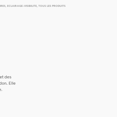
IRES
,
ECLAIRAGE-VISIBILITE
,
TOUS LES PRODUITS
et des
don. Elle
e.