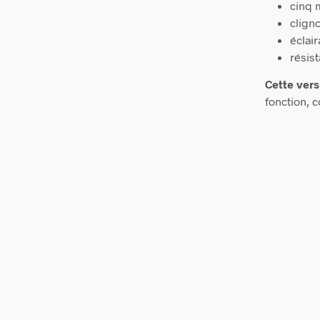
cinq 
clign
éclai
résis
Cette ver
fonction, c