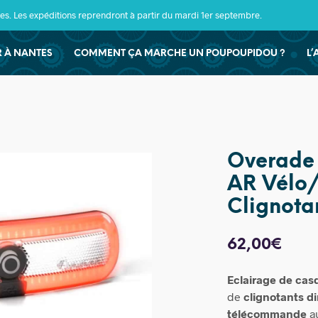
s. Les expéditions reprendront à partir du mardi 1er septembre.
ER À NANTES
COMMENT ÇA MARCHE UN POUPOUPIDOU ?
L’
Overade
AR Vélo
Clignota
62,00
€
Eclairage de cas
de
clignotants di
télécommande
au