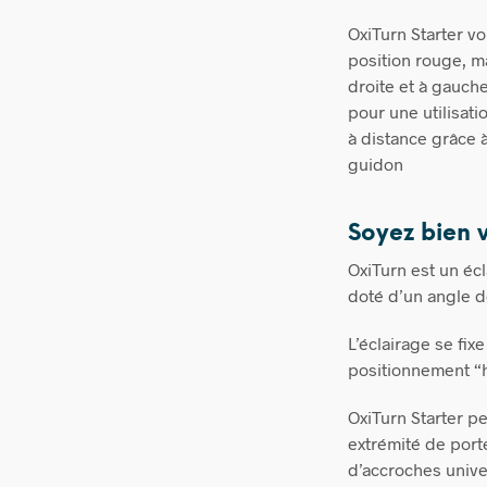
OxiTurn Starter v
position rouge, ma
droite et à gauche
pour une utilisati
à distance grâce
guidon
Soyez bien v
OxiTurn est un éc
doté d’un angle d
L’éclairage se fix
positionnement “h
OxiTurn Starter p
extrémité de por
d’accroches unive