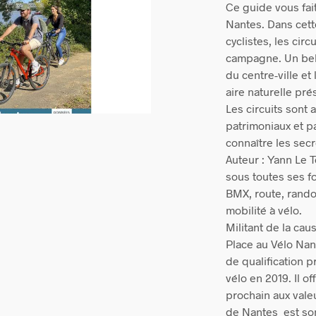
Ce guide vous fai
Nantes. Dans cett
cyclistes, les circ
campagne. Un bel 
du centre-ville et
aire naturelle pré
Les circuits sont
patrimoniaux et p
connaître les sec
Auteur : Yann Le 
sous toutes ses f
BMX, route, rando
mobilité à vélo.
Militant de la caus
Place au Vélo Nant
de qualification p
vélo en 2019. Il o
prochain aux vale
de Nantes est so