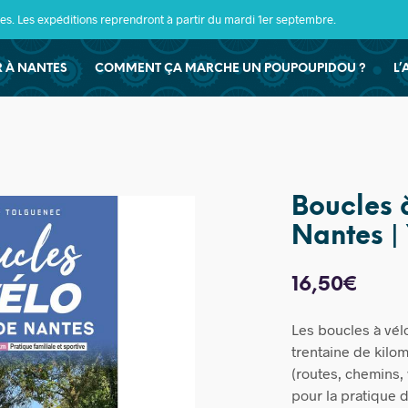
s. Les expéditions reprendront à partir du mardi 1er septembre.
ER À NANTES
COMMENT ÇA MARCHE UN POUPOUPIDOU ?
L’
Boucles 
Nantes |
16,50
€
Les boucles à vél
trentaine de kilo
(routes, chemins, 
pour la pratique d