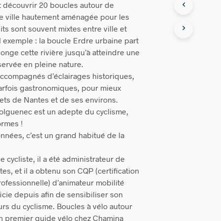
t découvrir 20 boucles autour de
e ville hautement aménagée pour les
uits sont souvent mixtes entre ville et
exemple : la boucle Erdre urbaine part
 longe cette rivière jusqu’à atteindre une
servée en pleine nature.
 accompagnés d’éclairages historiques,
arfois gastronomiques, pour mieux
rets de Nantes et de ses environs.
Tolguenec est un adepte du cyclisme,
ormes !
nnées, c’est un grand habitué de la
e cycliste, il a été administrateur de
es, et il a obtenu son CQP (certification
rofessionnelle) d’animateur mobilité
fficie depuis afin de sensibiliser son
urs du cyclisme. Boucles à vélo autour
n premier guide vélo chez Chamina