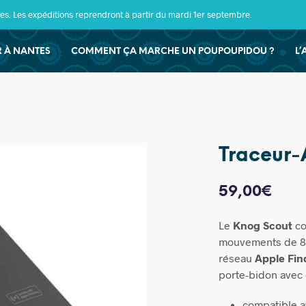
s. Les expéditions reprendront à partir du mardi 1er septembre.
ER À NANTES
COMMENT ÇA MARCHE UN POUPOUPIDOU ?
L’
Traceur-
59,00
€
Le
Knog Scout
co
mouvements de 85
réseau
Apple Fi
porte-bidon avec d
compatible a