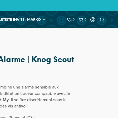
0
0
ARTISTE INVITE : MARKO
Alarme | Knog Scout
mbine une alarme sensible aux
 dB et un traceur compatible avec le
nd My
. Il se fixe discrètement sous le
es vis antivol.
vec iPhone et iOS ;