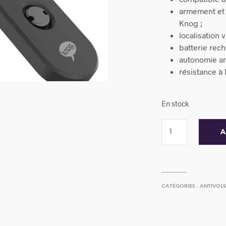
armement et 
Knog ;
localisation 
batterie rec
autonomie an
résistance à 
En stock
A
CATÉGORIES :
ANTIVOL