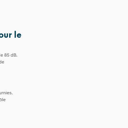
ur le
de 85 dB.
 de
urnies.
ôle