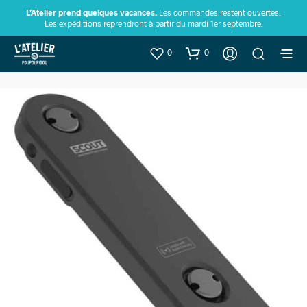
L’Atelier prend quelques vacances.
Les commandes restent ouvertes.
Les expéditions reprendront à partir du mardi 1er septembre.
0
0