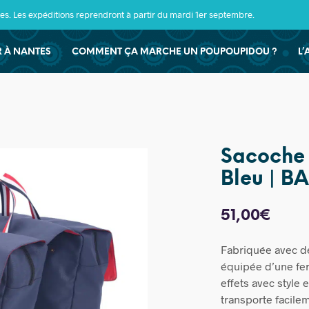
s. Les expéditions reprendront à partir du mardi 1er septembre.
ER À NANTES
COMMENT ÇA MARCHE UN POUPOUPIDOU ?
L’
Sacoche
Bleu | 
51,00
€
Fabriquée avec de
équipée d’une fer
effets avec style e
transporte facile