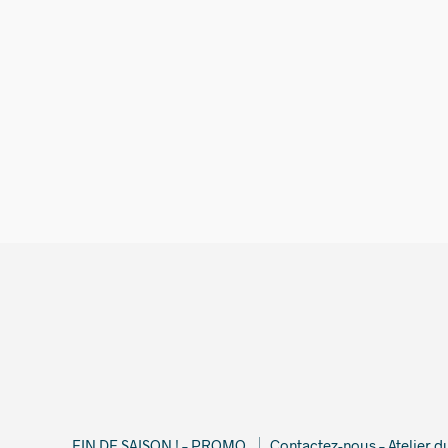
4,00
€
FIN DE SAISON ! – PROMO
Contactez-nous – Atelier 