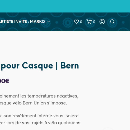
0
0
ARTISTE INVITE : MARKO
r pour Casque | Bern
Le
00
€
prix
reinement les températures négatives,
ial
actuel
 casque vélo Bern Union s’impose.
t :
est :
, son revêtement interne vous isolera
00€.
42,00€.
ver lors de vos trajets à vélo quotidiens.