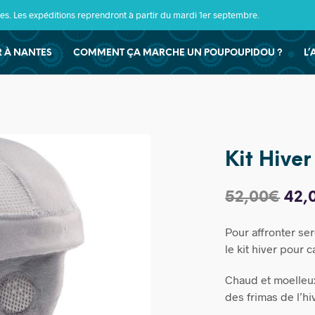
s. Les expéditions reprendront à partir du mardi 1er septembre.
ER À NANTES
COMMENT ÇA MARCHE UN POUPOUPIDOU ?
L’
Kit Hive
Le
52,00
€
42,
prix
Pour affronter se
init
le kit hiver pour
étai
Chaud et moelleux
52,
des frimas de l’hi