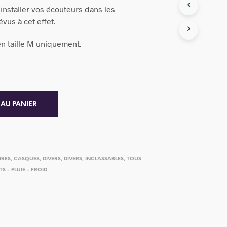
y installer vos écouteurs dans les
us à cet effet.
n taille M uniquement.
 AU PANIER
IRES
,
CASQUES
,
DIVERS
,
DIVERS
,
INCLASSABLES
,
TOUS
S - PLUIE - FROID