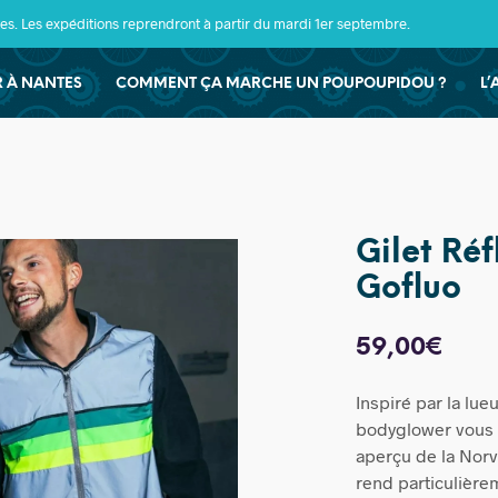
s. Les expéditions reprendront à partir du mardi 1er septembre.
ER À NANTES
COMMENT ÇA MARCHE UN POUPOUPIDOU ?
L’
Gilet Réf
Gofluo
59,00
€
Inspiré par la lue
bodyglower vous 
aperçu de la Norvè
rend particulièrem