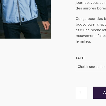
journée, vous scin
des aurores boréa
Conçu pour des ba
bodyglower dispo
et d’une poche lat
mouvement, faites
le milieu.
TAILLE
A