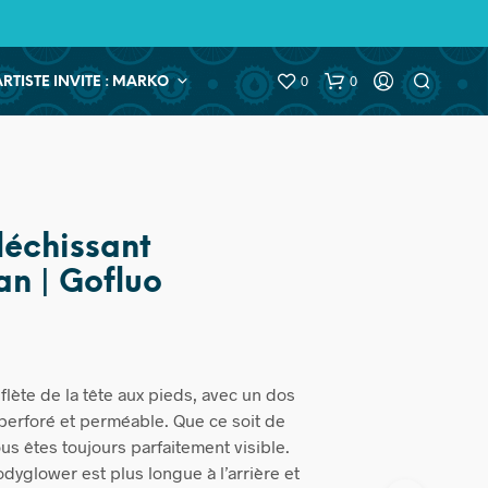
0
0
ARTISTE INVITE : MARKO
léchissant
n | Gofluo
lète de la tête aux pieds, avec un dos
 perforé et perméable. Que ce soit de
ous êtes toujours parfaitement visible.
dyglower est plus longue à l’arrière et