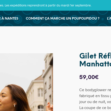
s. Les expéditions reprendront à partir du mardi 1er septembre.
ER À NANTES
COMMENT ÇA MARCHE UN POUPOUPIDOU ?
L’
Gilet Réf
Manhatta
59,00
€
Ce bodyglower ref
fabriqué en tissu
jour ou de nuit, v
La coupe de ce bo