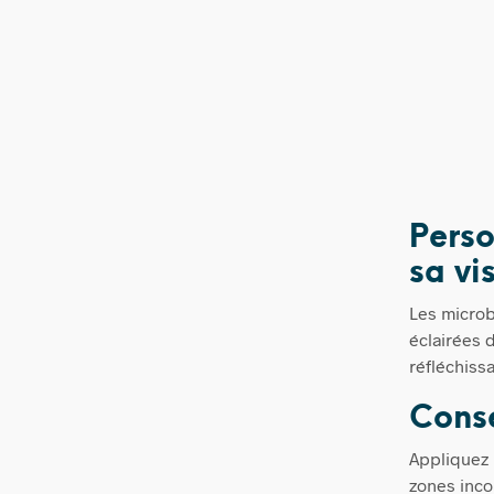
Perso
sa vis
Les microbi
éclairées d
réfléchissa
Conse
Appliquez l
zones inco