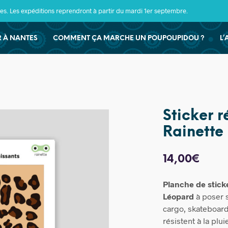
s. Les expéditions reprendront à partir du mardi 1er septembre.
ER À NANTES
COMMENT ÇA MARCHE UN POUPOUPIDOU ?
L’
Sticker r
Rainette
14,00
€
Planche de stick
Léopard
à poser s
cargo, skateboard
résistent à la plui