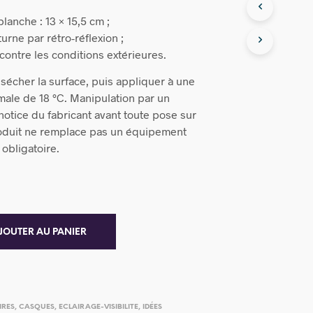
planche : 13 × 15,5 cm ;
turne par rétro-réflexion ;
contre les conditions extérieures.
 sécher la surface, puis appliquer à une
ale de 18 °C. Manipulation par un
a notice du fabricant avant toute pose sur
oduit ne remplace pas un équipement
 obligatoire.
JOUTER AU PANIER
IRES
,
CASQUES
,
ECLAIRAGE-VISIBILITE
,
IDÉES