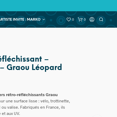
0
0
ARTISTE INVITE : MARKO
éfléchissant –
 – Graou Léopard
ers rétro-réfléchissants Graou
ur une surface lisse : vélo, trottinette,
 ou valise. Fabriqués en France, ils
e et aux UV.