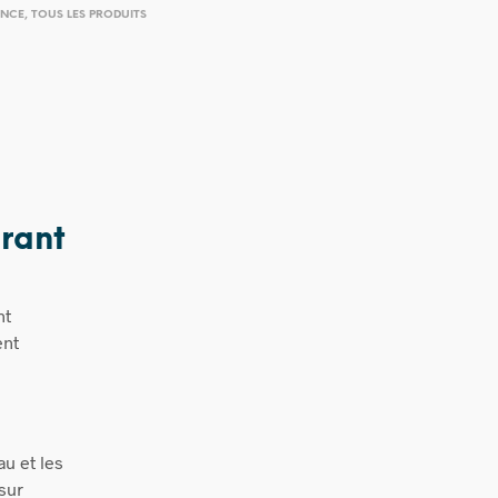
ANCE
,
TOUS LES PRODUITS
orant
nt
ent
au et les
sur