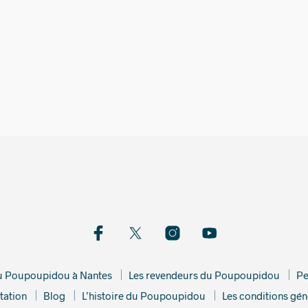
9,00
€
19,00
€
du Poupoupidou à Nantes
Les revendeurs du Poupoupidou
Pe
tation
Blog
L’histoire du Poupoupidou
Les conditions gén