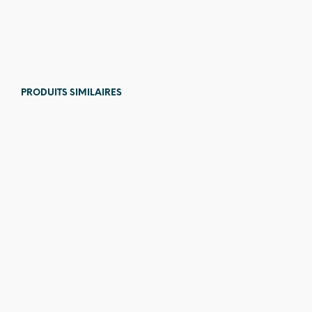
12,00
€
13,00
€
PRODUITS SIMILAIRES
129,00
€
5,00
€