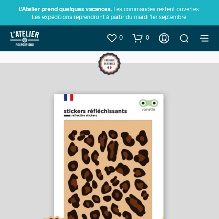
L’Atelier prend quelques vacances.
Les commandes restent ouvertes.
Les expéditions reprendront à partir du mardi 1er septembre.
0
0