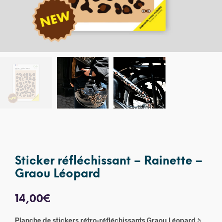
Sticker réfléchissant – Rainette –
Graou Léopard
14,00
€
Planche de stickers rétro-réfléchissants Graou Léopard
à