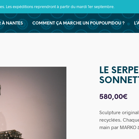
s. Les expéditions reprendront à partir du mardi 1er septembre.
ER À NANTES
COMMENT ÇA MARCHE UN POUPOUPIDOU ?
L’
LE SERP
SONNET
580,00
€
Sculpture original
recyclées. Chaque
main par MARKO 