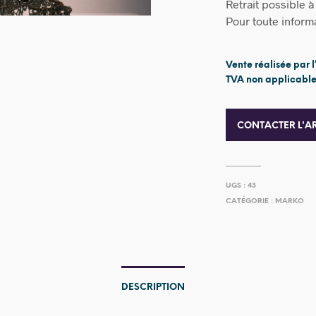
Retrait possible 
Pour toute informat
Vente réalisée par l
TVA non applicable,
CONTACTER L'AR
UGS :
43
CATÉGORIE :
MARKO
DESCRIPTION