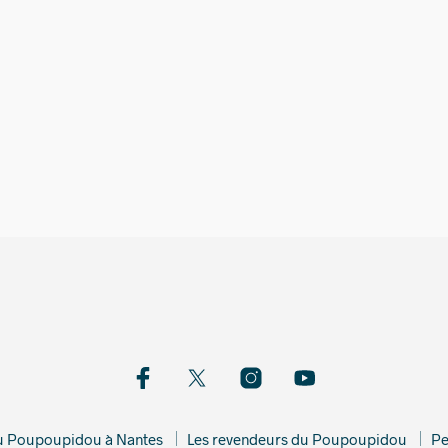
160,00
€
550,00
du Poupoupidou à Nantes
Les revendeurs du Poupoupidou
Pe