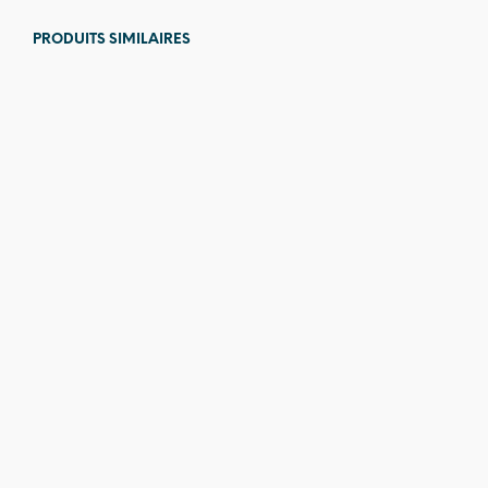
PRODUITS SIMILAIRES
599,00
€
1 649,00
€
Prix en
baisse