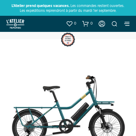
L’Atelier prend quelques vacances.
Les commandes restent ouvertes.
Les expéditions reprendront à partir du mardi 1er septembre.
0
0