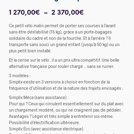
Plage
1 270,00
€
–
2 370,00
€
de
Ce petit vélo malin permet de porter ses courses à l’avant
prix :
sans être déstabilisé (15 kg), grâce à un porte-bagages
solidaire du cadre et non de la fourche. Et à l’arrière ? Il
1
transporte sans souci un grand enfant (jusqu’à 50 kg) ou un
plus petit bien installé.
270,00€
Et la cerise sur le vélo : il a un prix ultra compétitif. Une belle
à
alternative française pour rouler chargé… sans se ruiner.
2
3 modèles :
370,00€
Simplix existe en 3 versions à choisir en fonction de la
fréquence d’utilisation et de la nature des trajets envisagés :
Simplix Méca (sans assistance)
Pour qui ? Ceux qui circulent essentiellement sur du plat avec
un chargement modéré, ou qui ne craignent pas de pédaler.
Avantages ? Léger et très simple à entretenir soi-même.
Possibilité d’électrification ultérieure.
Simplix Éco (avec assistance électrique)