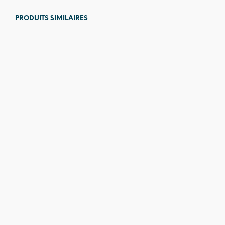
PRODUITS SIMILAIRES
Prix en
Prix en
baisse
baisse
2 089,00
€
1 849,00
€