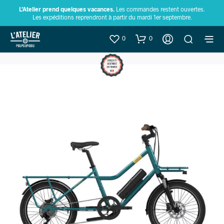
L’Atelier prend quelques vacances.
Les commandes restent ouvertes.
Les expéditions reprendront à partir du mardi 1er septembre.
0
0