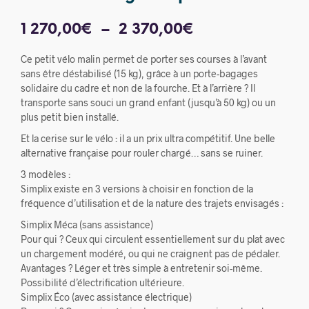
Plage
1 270,00
€
–
2 370,00
€
de
Ce petit vélo malin permet de porter ses courses à l’avant
prix :
sans être déstabilisé (15 kg), grâce à un porte-bagages
solidaire du cadre et non de la fourche. Et à l’arrière ? Il
1
transporte sans souci un grand enfant (jusqu’à 50 kg) ou un
plus petit bien installé.
270,00€
Et la cerise sur le vélo : il a un prix ultra compétitif. Une belle
à
alternative française pour rouler chargé… sans se ruiner.
2
3 modèles :
370,00€
Simplix existe en 3 versions à choisir en fonction de la
fréquence d’utilisation et de la nature des trajets envisagés :
Simplix Méca (sans assistance)
Pour qui ? Ceux qui circulent essentiellement sur du plat avec
un chargement modéré, ou qui ne craignent pas de pédaler.
Avantages ? Léger et très simple à entretenir soi-même.
Possibilité d’électrification ultérieure.
Simplix Éco (avec assistance électrique)