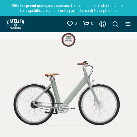
L’Atelier prend quelques vacances.
Les commandes restent ouvertes.
Les expéditions reprendront à partir du mardi 1er septembre.
0
0