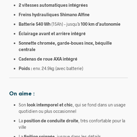
2 vitesses automatiques intégrées
Freins hydrauliques Shimano Alfine
Batterie 540 Wh
(15Ah) – jusqu’à
100 km d’autonomie
Éclairage avant et arrière intégré
Sonnette chromée, garde-boues inox, béquille
centrale
Cadenas de roue AXA intégré
Poids :
env. 24.9kg (avec batterie)
On aime :
Son
look intemporel et chic
, qui se fond dans un usage
quotidien ou plus occasionnel
La
position de conduite droite
, très confortable pour la
ville
La
finition soignée
, jusque dans les détails