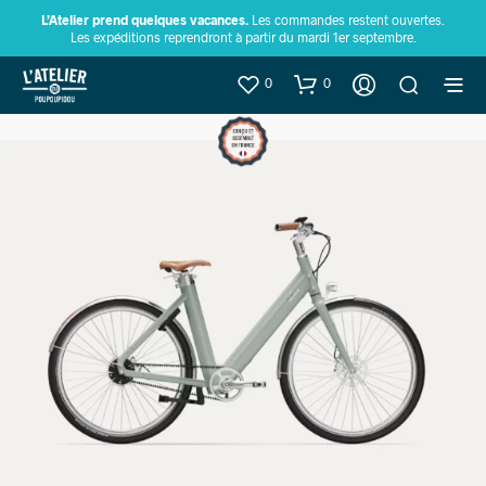
L’Atelier prend quelques vacances.
Les commandes restent ouvertes.
Les expéditions reprendront à partir du mardi 1er septembre.
0
0