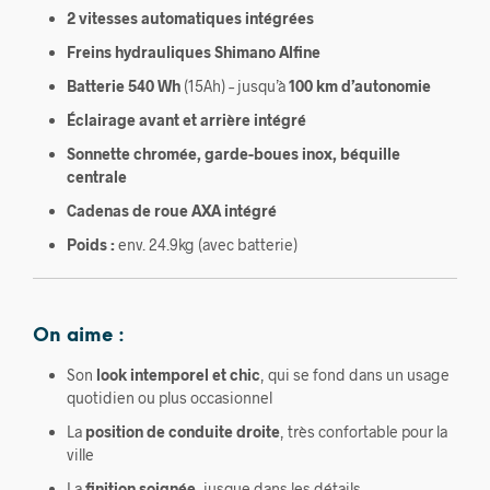
2 vitesses automatiques intégrées
Freins hydrauliques Shimano Alfine
Batterie 540 Wh
(15Ah) – jusqu’à
100 km d’autonomie
Éclairage avant et arrière intégré
Sonnette chromée, garde-boues inox, béquille
centrale
Cadenas de roue AXA intégré
Poids :
env. 24.9kg (avec batterie)
On aime :
Son
look intemporel et chic
, qui se fond dans un usage
quotidien ou plus occasionnel
La
position de conduite droite
, très confortable pour la
ville
La
finition soignée
, jusque dans les détails