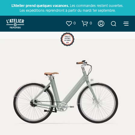
L’Atelier prend quelques vacances.
Les commandes restent ouvertes.
Les expéditions reprendront à partir du mardi 1er septembre.
0
0