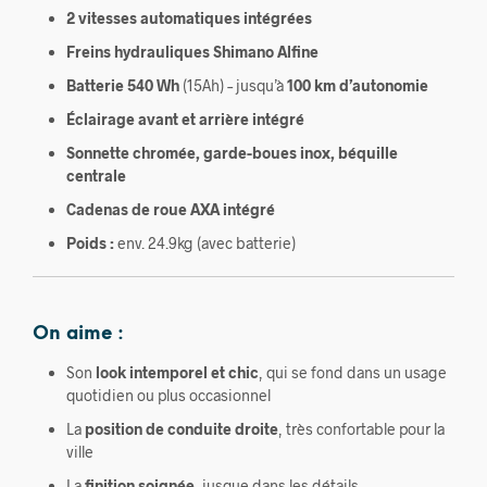
2 vitesses automatiques intégrées
Freins hydrauliques Shimano Alfine
Batterie 540 Wh
(15Ah) – jusqu’à
100 km d’autonomie
Éclairage avant et arrière intégré
Sonnette chromée, garde-boues inox, béquille
centrale
Cadenas de roue AXA intégré
Poids :
env. 24.9kg (avec batterie)
On aime :
Son
look intemporel et chic
, qui se fond dans un usage
quotidien ou plus occasionnel
La
position de conduite droite
, très confortable pour la
ville
La
finition soignée
, jusque dans les détails