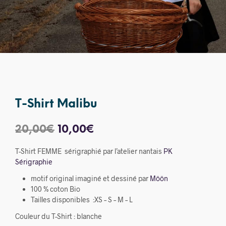
T-Shirt Malibu
Le
Le
20,00
€
10,00
€
prix
prix
T-Shirt FEMME sérigraphié par l’atelier nantais
PK
initial
actuel
Sérigraphie
était :
est :
motif original imaginé et dessiné par
Möön
100 % coton Bio
20,00€.
10,00€.
Tailles disponibles :XS – S – M – L
Couleur du T-Shirt : blanche