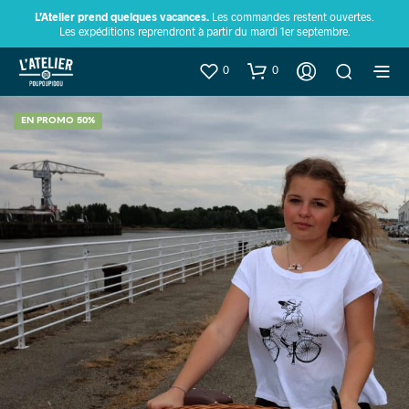
L’Atelier prend quelques vacances.
Les commandes restent ouvertes.
Les expéditions reprendront à partir du mardi 1er septembre.
0
0
EN PROMO 50%