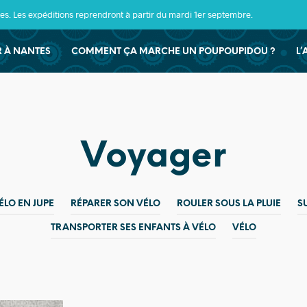
s. Les expéditions reprendront à partir du mardi 1er septembre.
ER À NANTES
COMMENT ÇA MARCHE UN POUPOUPIDOU ?
L’
Voyager
ÉLO EN JUPE
RÉPARER SON VÉLO
ROULER SOUS LA PLUIE
S
TRANSPORTER SES ENFANTS À VÉLO
VÉLO