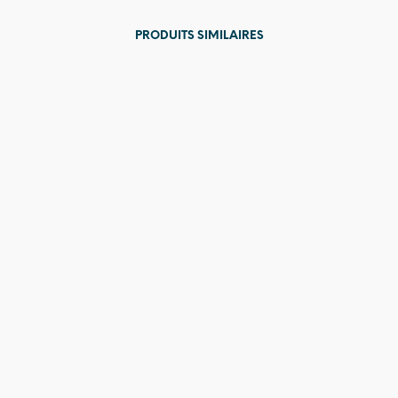
PRODUITS SIMILAIRES
Prix en
baisse
2 089,00
€
1 299,0