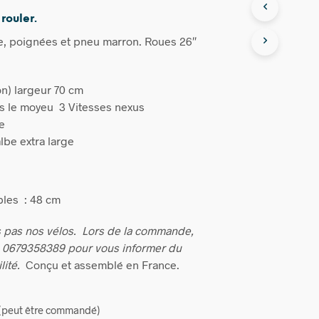
 rouler.
e, poignées et pneu marron. Roues 26″
on) largeur 70 cm
s le moyeu 3 Vitesses nexus
ke
be extra large
bles : 48 cm
 pas nos vélos.
Lors de la commande,
u 0679358389 pour vous informer du
lité.
Conçu et assemblé en France.
k (peut être commandé)