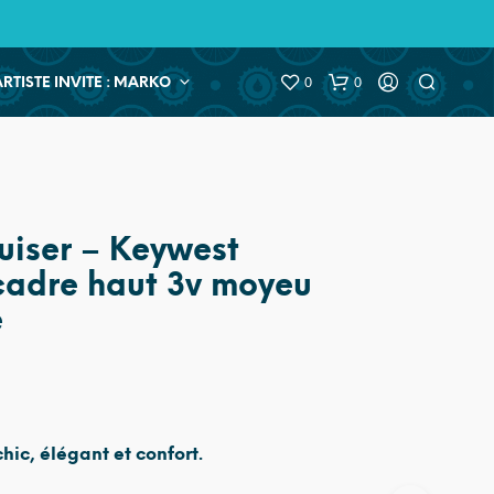
0
0
ARTISTE INVITE : MARKO
uiser – Keywest
adre haut 3v moyeu
e
hic, élégant et confort.