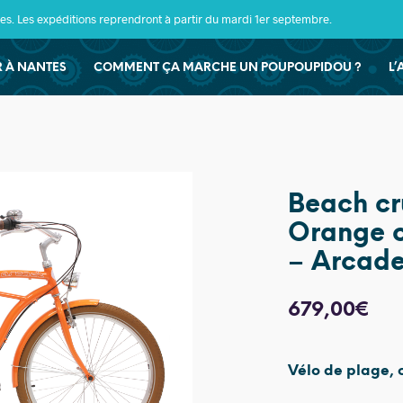
s. Les expéditions reprendront à partir du mardi 1er septembre.
ER À NANTES
COMMENT ÇA MARCHE UN POUPOUPIDOU ?
L’
Beach cr
Orange c
– Arcad
679,00
€
Vélo de plage, c