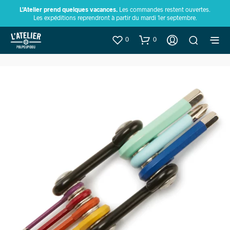
L’Atelier prend quelques vacances.
Les commandes restent ouvertes.
Les expéditions reprendront à partir du mardi 1er septembre.
0
0