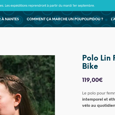
s. Les expéditions reprendront à partir du mardi 1er septembre.
ER À NANTES
COMMENT ÇA MARCHE UN POUPOUPIDOU ?
L’
Polo Lin
Bike
119,00
€
Le polo pour femm
intemporel et ét
vélo au quotidien