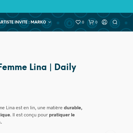
0
0
ARTISTE INVITE : MARKO
 Femme Lina | Daily
e Lina est en lin, une matière
durable,
hique
. Il est conçu pour
pratiquer le
.