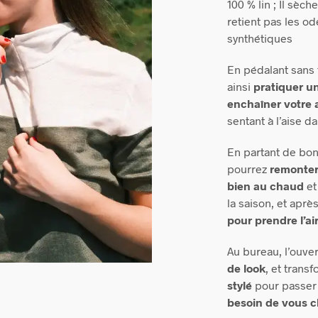
100 % lin ; Il sèc
retient pas les o
synthétiques
En pédalant sans 
ainsi
pratiquer un
enchaîner
votre 
sentant à l’aise 
En partant de bon
pourrez
remonter 
bien au chaud
et
la saison, et apr
pour prendre l’ai
Au bureau, l’ouve
de look
, et trans
stylé
pour passer 
besoin de vous 