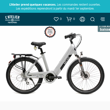
L’Atelier prend quelques vacances.
Les commandes restent ouvertes.
Les expéditions reprendront à partir du mardi 1er septembre.
0
0
Prix e
baiss