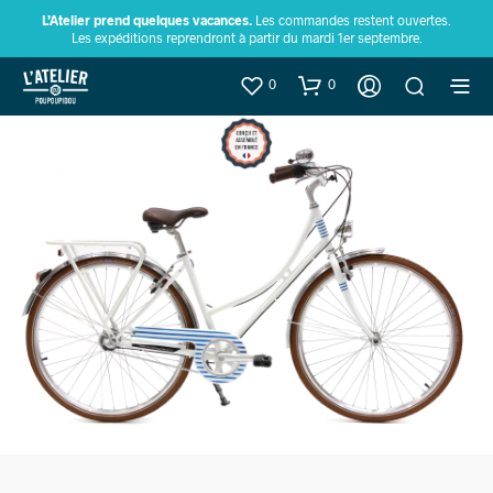
L’Atelier prend quelques vacances.
Les commandes restent ouvertes.
Les expéditions reprendront à partir du mardi 1er septembre.
0
0