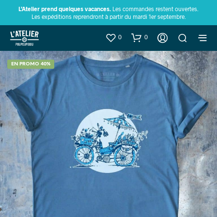
L’Atelier prend quelques vacances.
Les commandes restent ouvertes.
Les expéditions reprendront à partir du mardi 1er septembre.
0
0
EN PROMO 40%