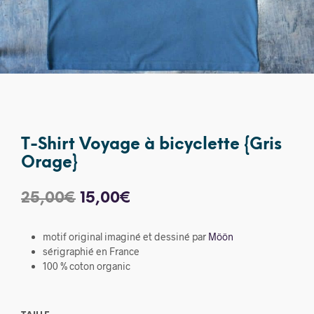
T-Shirt Voyage à bicyclette {Gris
Orage}
Le
Le
25,00
€
15,00
€
prix
prix
motif original imaginé et dessiné par
Möön
initial
actuel
sérigraphié en France
était :
est :
100 % coton organic
25,00€.
15,00€.