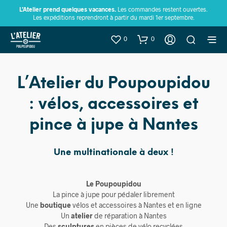
L’Atelier prend quelques vacances.
Les commandes restent ouvertes.
Les expéditions reprendront à partir du mardi 1er septembre.
0
0
L’Atelier du Poupoupidou
: vélos, accessoires et
pince à jupe à Nantes
Une multinationale à deux !
Le Poupoupidou
La pince à jupe pour pédaler librement
Une
boutique
vélos et accessoires à Nantes et en ligne
Un
atelier
de réparation à Nantes
Des
sculptures
en pièces de vélo recyclées