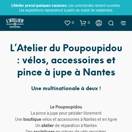
L’Atelier prend quelques vacances.
Les commandes restent ouvertes.
Les expéditions reprendront à partir du mardi 1er septembre.
0
0
L’Atelier du Poupoupidou
: vélos, accessoires et
pince à jupe à Nantes
Une multinationale à deux !
Le Poupoupidou
La pince à jupe pour pédaler librement
Une
boutique
vélos et accessoires à Nantes et en ligne
Un
atelier
de réparation à Nantes
Des
sculptures
en pièces de vélo recyclées