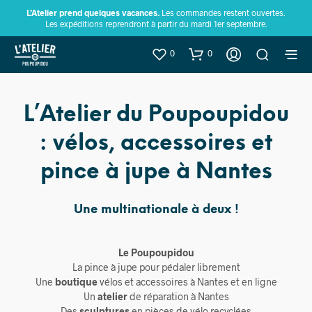
L’Atelier prend quelques vacances.
Les commandes restent ouvertes.
Les expéditions reprendront à partir du mardi 1er septembre.
0
0
L’Atelier du Poupoupidou
: vélos, accessoires et
pince à jupe à Nantes
Une multinationale à deux !
Le Poupoupidou
La pince à jupe pour pédaler librement
Une
boutique
vélos et accessoires à Nantes et en ligne
Un
atelier
de réparation à Nantes
Des
sculptures
en pièces de vélo recyclées