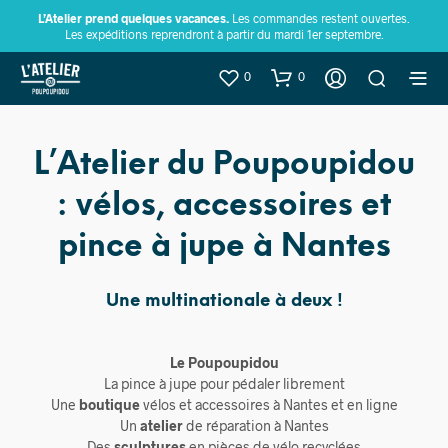
L’Atelier prend quelques vacances.
Les commandes restent ouvertes.
Les expéditions reprendront à partir du mardi 1er septembre.
0
0
L’Atelier du Poupoupidou
: vélos, accessoires et
pince à jupe à Nantes
Une multinationale à deux !
Le Poupoupidou
La pince à jupe pour pédaler librement
Une
boutique
vélos et accessoires à Nantes et en ligne
Un
atelier
de réparation à Nantes
Des
sculptures
en pièces de vélo recyclées