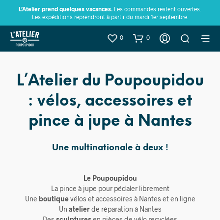
L’Atelier prend quelques vacances.
Les commandes restent ouvertes.
Les expéditions reprendront à partir du mardi 1er septembre.
0
0
L’Atelier du Poupoupidou
: vélos, accessoires et
pince à jupe à Nantes
Une multinationale à deux !
Le Poupoupidou
La pince à jupe pour pédaler librement
Une
boutique
vélos et accessoires à Nantes et en ligne
Un
atelier
de réparation à Nantes
Des
sculptures
en pièces de vélo recyclées