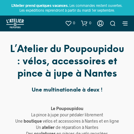
L’Atelier prend quelques vacances.
Les commandes restent ouvertes.
Les expéditions reprendront à partir du mardi 1er septembre.
0
0
L’Atelier du Poupoupidou
: vélos, accessoires et
pince à jupe à Nantes
Une multinationale à deux !
Le Poupoupidou
La pince à jupe pour pédaler librement
Une
boutique
vélos et accessoires à Nantes et en ligne
Un
atelier
de réparation à Nantes
Des
sculptures
en pièces de vélo recyclées