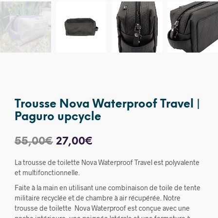
Trousse Nova Waterproof Travel |
Paguro upcycle
Le
Le
55,00
€
27,00
€
prix
prix
La trousse de toilette Nova Waterproof Travel est polyvalente
initial
actuel
et multifonctionnelle.
Faite à la main en utilisant une combinaison de toile de tente
était :
est :
militaire recyclée et de chambre à air récupérée. Notre
55,00€.
27,00€.
trousse de toilette Nova Waterproof est conçue avec une