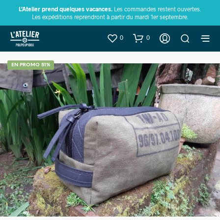
L’Atelier prend quelques vacances.
Les commandes restent ouvertes.
Les expéditions reprendront à partir du mardi 1er septembre.
0
0
EN PROMO 51%