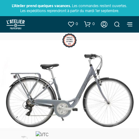
L’Atelier prend quelques vacances.
Les commandes restent ouvertes.
Les expéditions reprendront à partir du mardi 1er septembre.
0
0