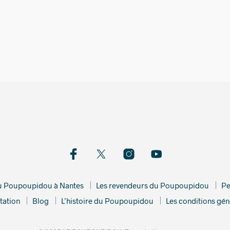
19,00
€
115,00
du Poupoupidou à Nantes
Les revendeurs du Poupoupidou
Pe
tation
Blog
L’histoire du Poupoupidou
Les conditions gén