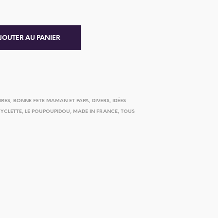
JOUTER AU PANIER
IRES
,
BONNE FETE MAMAN ET PAPA
,
DIVERS
,
IDÉES
CYCLETTE
,
LE POUPOUPIDOU
,
MADE IN FRANCE
,
TOUS