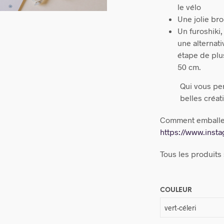
le vélo
Une jolie bro
Un furoshiki,
une alternat
étape de plu
50 cm.
Qui vous per
belles créat
Comment emballer 
https://www.ins
Tous les produits
COULEUR