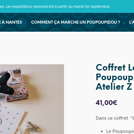
s. Les expéditions reprendront à partir du mardi 1er septembre.
ER À NANTES
COMMENT ÇA MARCHE UN POUPOUPIDOU ?
L’
Coffret L
Poupoup
Atelier Z
41,00
€
Dans ce coffret “L
Le Poupoupid