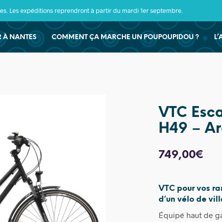
s. Les expéditions reprendront à partir du mardi 1er septembre.
ER À NANTES
COMMENT ÇA MARCHE UN POUPOUPIDOU ?
L’
VTC Esca
H49 – A
749,00
€
VTC pour vos ra
d’un vélo de vill
Équipé haut de ga