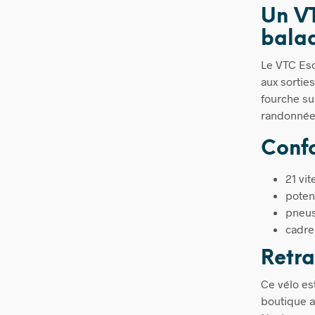
Un VT
bala
Le VTC Esc
aux sortie
fourche su
randonnée
Confo
21 vit
poten
pneus
cadre
Retra
Ce vélo es
boutique a