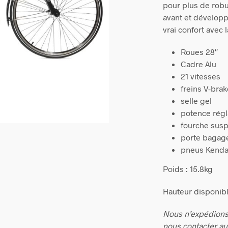
pour plus de robu
avant et dévelop
vrai confort avec
Roues 28″
Cadre Alu
21 vitesses
freins V-bra
selle gel
potence régl
fourche sus
porte bagage
pneus Kenda
Poids : 15.8kg
Hauteur disponibl
Nous n’expédions
nous contacter a