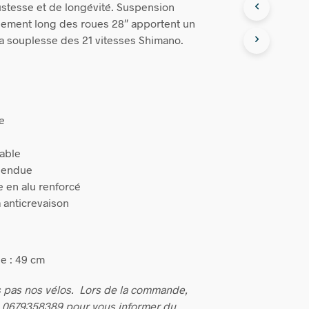
stesse et de longévité. Suspension
pement long des roues 28″ apportent un
 la souplesse des 21 vitesses Shimano.
ke
able
pendue
 en alu renforcé
 anticrevaison
e : 49 cm
 pas nos vélos.
Lors de la commande,
u 0679358389 pour vous informer du