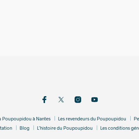
549,00
€
549,00
du Poupoupidou à Nantes
Les revendeurs du Poupoupidou
Pe
tation
Blog
L’histoire du Poupoupidou
Les conditions gén