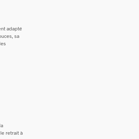
ent adapté
ouces, sa
les
la
e retrait à