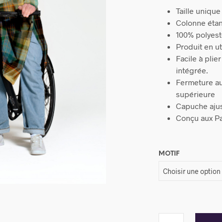
Taille unique
Colonne éta
100% polyeste
Produit en u
Facile à pli
intégrée.
Fermeture au
supérieure
Capuche aju
Conçu aux P
MOTIF