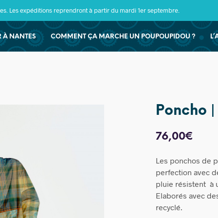
s. Les expéditions reprendront à partir du mardi 1er septembre.
ER À NANTES
COMMENT ÇA MARCHE UN POUPOUPIDOU ?
L’
Poncho |
76,00
€
Les ponchos de pl
perfection avec d
pluie résistent à
Elaborés avec des
recyclé.