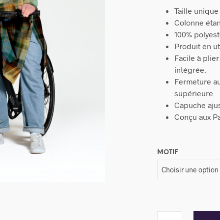
Taille unique
Colonne éta
100% polyeste
Produit en u
Facile à pli
intégrée.
Fermeture au
supérieure
Capuche aju
Conçu aux P
MOTIF