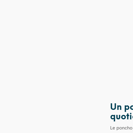
Un po
quoti
Le poncho R