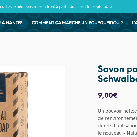
s. Les expéditions reprendront à partir du mardi 1er septembre.
ER À NANTES
COMMENT ÇA MARCHE UN POUPOUPIDOU ?
L’
Savon pou
Schwalb
9,00
€
Un pouvoir nettoy
de l’environnemen
durée d’utilisatio
le nouveau « Natu