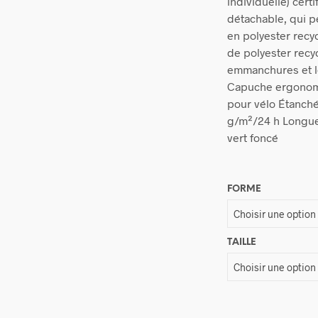
individuelle) cert
détachable, qui p
en polyester rec
de polyester recy
emmanchures et l
Capuche ergonom
pour vélo Étanché
g/m²/24 h Longueu
vert foncé
FORME
TAILLE