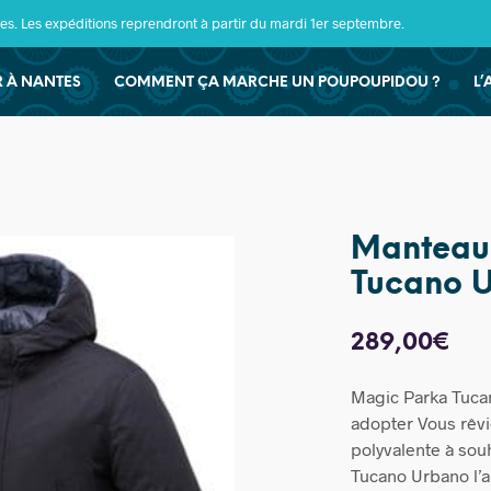
s. Les expéditions reprendront à partir du mardi 1er septembre.
ER À NANTES
COMMENT ÇA MARCHE UN POUPOUPIDOU ?
L’
Manteau 
Tucano 
289,00
€
Magic Parka Tucan
adopter Vous rêv
polyvalente à souh
Tucano Urbano l’a