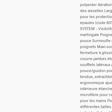
polyester Aératio
des aisselles Lar
pour les protecti
épaules (code 80
SYSTEM – Visibili
martingale Poign
pouce Surmoufle c
poignets Maxi-souf
fermeture à gliss
couvre-jambes éta
soufflets latérau
pouce/guidon pou
tendue, extracti
ergonomique ajus
intérieure étanche
microfibre pour r
pour les mains Po
différentes taill