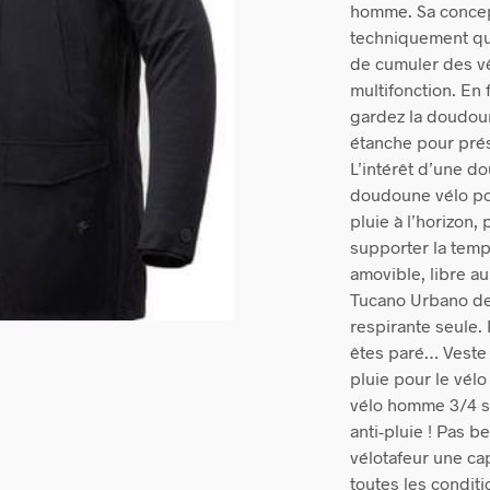
homme. Sa concept
techniquement qu
de cumuler des v
multifonction. En 
gardez la doudoun
étanche pour prés
L’intérêt d’une d
doudoune vélo po
pluie à l’horizon
supporter la temp
amovible, libre au
Tucano Urbano de
respirante seule.
êtes paré… Veste
pluie pour le vélo
vélo homme 3/4 s
anti-pluie ! Pas b
vélotafeur une ca
toutes les condit