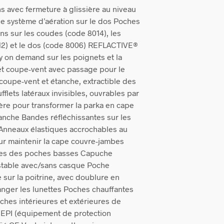
ns avec fermeture à glissière au niveau
ge système d’aération sur le dos Poches
ons sur les coudes (code 8014), les
12) et le dos (code 8006) REFLACTIVE®
ty on demand sur les poignets et la
et coupe-vent avec passage pour le
oupe-vent et étanche, extractible des
flets latéraux invisibles, ouvrables par
ière pour transformer la parka en cape
nche Bandes réfléchissantes sur les
x Anneaux élastiques accrochables au
r maintenir la cape couvre-jambes
bles des poches basses Capuche
table avec/sans casque Poche
 sur la poitrine, avec doublure en
anger les lunettes Poches chauffantes
ches intérieures et extérieures de
es EPI (équipement de protection