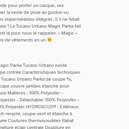
nde pour porter un casque, ses
xer la veste de pluie au guidon ou
 imperméables intégrés. S’il ne fallait
ose ? La Tucano Urbano Magic Parka fait
est là pour nous le rappeler. « Magic »
es de vêtements en un
 Magic Parka Tucano Urbano existe
pe cintrée Caractéristiques techniques
a Tucano Urbano Parka de coupe ¾,
 cape couvre jambes étanche pour
uie Matières : 100% Polyester –
lyester – Détachable: 100% Polyester –
0% Polyester HYDROSCUD® : Extérieur
tch recyclé, coupe-vent et étanche à
evée Coutures thermosoudées Rabat
rmeture éclair centrale Doublure en